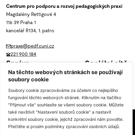
Centrum pro podporu a rozvoj pedagogických praxí
Magdalény Rettigové 4
116 39 Praha 1
kancelář R134, 1. patro
praxe@pedf.cuni.cz
221 900 184
Správa
Sociální sítě
Na těchto webových stránkách se používají
Ochrana osobních údajů (GDPR)
soubory cookie
Soubory cookie zpracováváme za účelem co nejlepšího
Nastavení cookies
fungování těchto webových stránek. Kliknutím na tlačítko
"Přijmout vše" souhlasíte se všemi soubory cookie. Můžete
také navštívit "Nastavení souborů cookie" a nastavit
konkrétní soubory cookie, jejichž zpracování nám povolíte.
Přečtěte si prosím podmínky zpracování osobních údajů.
© 2026 Centrum pro podporu a rozvoj pedagogických