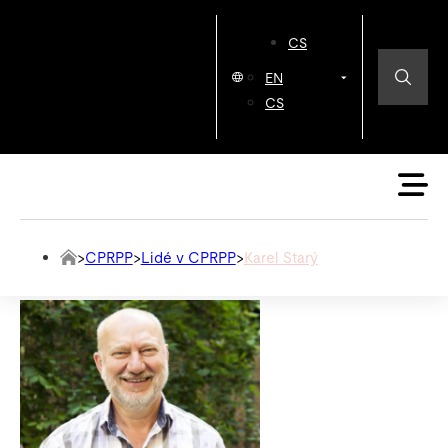
CS
EN
CS
>
CPRPP
>
Lidé v CPRPP
>
Karel Starý