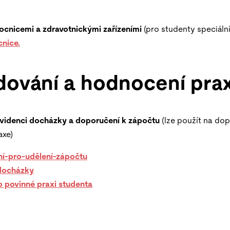
cnicemi a zdravotnickými zařízeními
(pro studenty speciáln
nice.
dování a hodnocení pra
evidenci docházky a doporučení k zápočtu
(lze použít na do
axe)
í-pro-udělení-zápočtu
docházky
o povinné praxi studenta