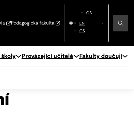
CS
ola
Pedagogická fakulta
EN
CS
 školy
Provázející učitelé
Fakulty doučují
ní