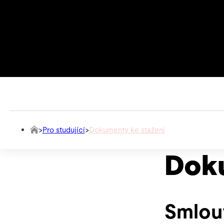
>
Pro studující
>
Dokumenty ke stažení
Dok
Smlou