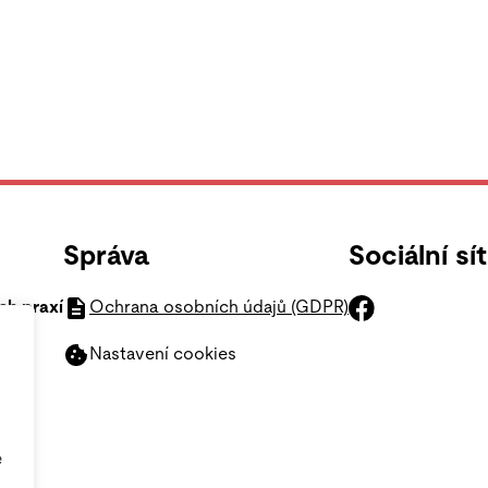
Správa
Sociální sí
ch praxí
Ochrana osobních údajů (GDPR)
Nastavení cookies
e