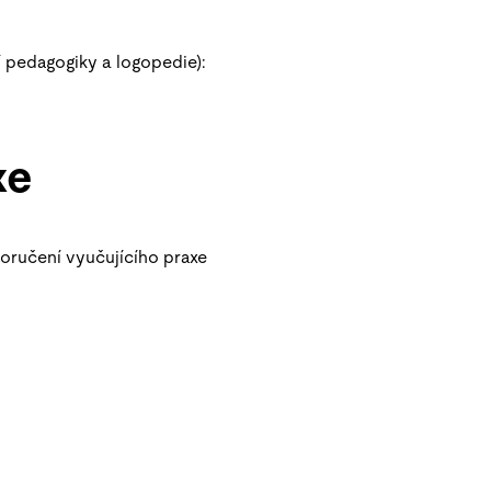
í pedagogiky a logopedie):
xe
poručení vyučujícího praxe