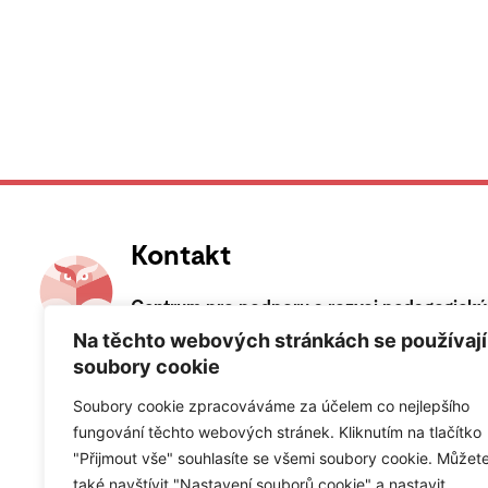
Kontakt
Centrum pro podporu a rozvoj pedagogický
Magdalény Rettigové 4
Na těchto webových stránkách se používají
soubory cookie
116 39 Praha 1
kancelář R134, 1. patro
Soubory cookie zpracováváme za účelem co nejlepšího
fungování těchto webových stránek. Kliknutím na tlačítko
praxe@pedf.cuni.cz
"Přijmout vše" souhlasíte se všemi soubory cookie. Můžet
221 900 184
také navštívit "Nastavení souborů cookie" a nastavit