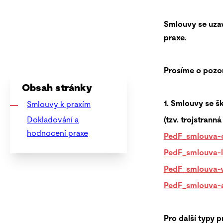
Smlouvy se uzav
praxe.
Prosíme o pozor
Obsah stránky
1. Smlouvy se š
Smlouvy k praxím
Dokladování a
(tzv. trojstran
hodnocení praxe
PedF_smlouva-o
PedF_smlouva-l
PedF_smlouva-
PedF_smlouva-a
Pro další typy p