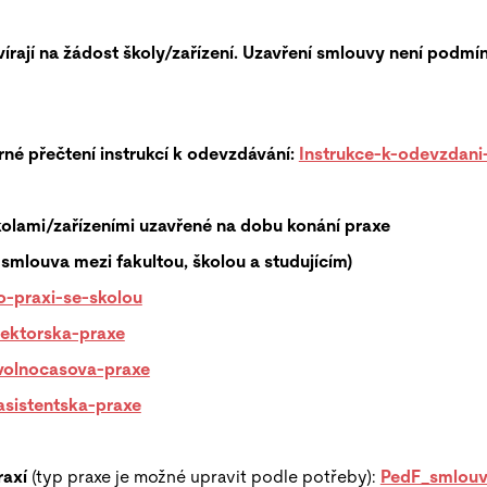
írají na žádost školy/zařízení. Uzavření smlouvy není podmí
né přečtení instrukcí k odevzdávání:
Instrukce-k-odevzdani
kolami/
zařízeními uzavřené na dobu konání praxe
ná smlouva mezi fakultou, školou a studujícím)
-praxi-se-skolou
ektorska-praxe
volnocasova-praxe
sistentska-praxe
raxí
(typ praxe je možné upravit podle potřeby):
PedF_smlouv