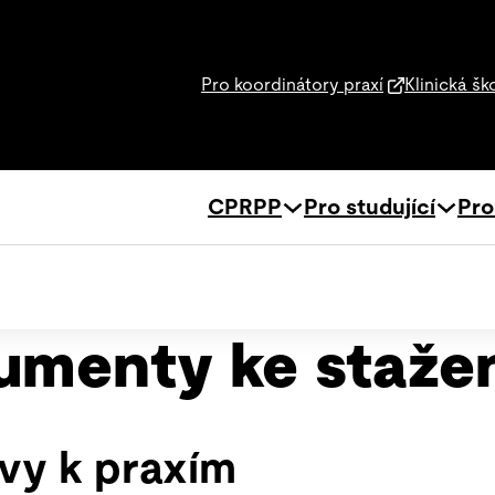
Pro koordinátory praxí
Klinická šk
CPRPP
Pro studující
Pro
umenty ke staže
vy k praxím