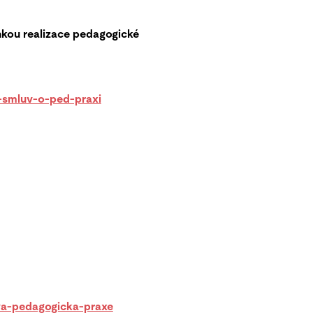
nkou realizace pedagogické
-smluv-o-ped-praxi
a-pedagogicka-praxe